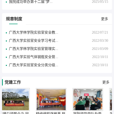
​我院成功举办第十二届“梦...
2025/05/15
规章制度
更多
广西大学林学院实验室安全教...
2022/07/21
广西大学实验室安全学习考试...
2022/03/30
广西大学林学院实验室管理实...
2021/03/09
广西大学实验气体钢瓶安全管...
2022/10/11
广西大学实验室安全分类分级...
2022/10/11
党建工作
更多
党建引领聚合力 同...
精修细剪强根基 联...
学院领导带队赴西...
学