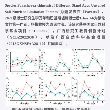
Species,
Parashorea chinensis
of Different Stand Ages Unveiled
Soil Nutrient Limitation Factors”
为题发表在《
Forests
》，
2021
级博士研究生李万年和巴基斯坦籍博士后
Izhar Ali
为该论
文的第一作者，杨梅教授为通讯作者。该研究获得国家自然科
学基金项目（
31960307
），广西研究生教育创新计划
（
YCBZ2022036
），以及广西自然科学基金项目
（
2018GXNSFAA28110
）共同资助）
。
图2不同林龄下根际和非根际土壤养分化学计量比