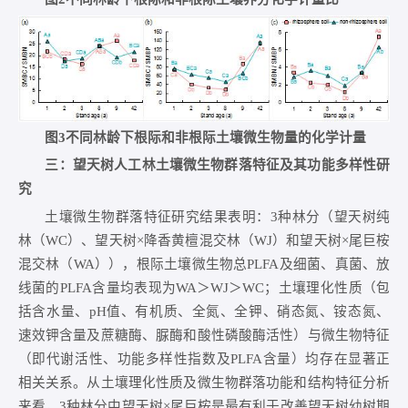
图3不同林龄下根际和非根际土壤微生物量的化学计量
三：望天树人工林土壤微生物群落特征及其功能多样性研
究
土壤微生物群落特征研究结果表明：3种林分（望天树纯
林（WC）、望天树×降香黄檀混交林（WJ）和望天树×尾巨桉
混交林（WA）），根际土壤微生物总PLFA及细菌、真菌、放
线菌的PLFA含量均表现为WA＞WJ＞WC；土壤理化性质（包
括含水量、pH值、有机质、全氮、全钾、硝态氮、铵态氮、
速效钾含量及蔗糖酶、脲酶和酸性磷酸酶活性）与微生物特征
（即代谢活性、功能多样性指数及PLFA含量）均存在显著正
相关关系。从土壤理化性质及微生物群落功能和结构特征分析
来看，3种林分中望天树×尾巨桉是最有利于改善望天树幼树期