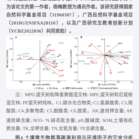
为该论文的第一作者，杨梅教授为通讯作者。该研究获得国家
自然科学基金项目（31960307），广西自然科学基金项目
（2018GXNSFAA28110），以及广西研究生教育创新计划
（YCBZ2022036）共同资助）。
注：MPD,望天树和降香黄檀混交林; MPE,望天树和巨尾桉
混交林; PP,望天树纯林。C1,碳水化合物类; C2,氨基酸类; C3,羧
酸类; C4,多聚物类; C5,酚酸类; C6,胺类。AK,速效钾含量; AP,
-
速效磷含量; NO3–
N,硝态氮含量; pH,酸碱度; SOM,土壤有机
质含量; TK,全钾含量; TN,全氮含量; TP,全磷含量。
图4 土壤微生物群落碳源利用与环境因子的冗余分析