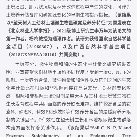
土壤质量、肥力状况以及林分改造过程中产生的变化，可作为
土壤养分储备库和碳氮源变化的早期生物指示指标。
（该结果
以“望天树人工幼林土壤微生物量碳氮及养分特征”为题发表在
《北京林业大学学报》，2021级博士研究生李万年为该论文的
第一作者，杨梅教授为通讯作者。该研究获得国家自然科学基
金项目（31960307），以及广西自然科学基金项目
（2018GXNSFAA28110）共同资助）。
土壤养分、微生物量和酶的生态化学计量比研究结果表
明：亚热带望天树林地土壤均不同程度地受到土壤C、N、P的
限制。土壤养分含量、微生物量和酶活性以及它们之间的生态
化学计量比在根际和非根际间存在显著差异，对林龄变化敏
感。根际和非根际土壤P限制是望天树及其林地土壤微生物在
生长发育过程中共同面临的养分缺乏难题，维持较高含量的铵
态N、硝态N、速效P和速效K等有效养分含量的是缓解养分限
制的关键因子。P有效性在望天树生长和林地根际微生物群落
构建方面发挥着关键作用。
（该结果以
“Soil C, N, P, K and
Enzymes Stoichiometry of an Endangered Tree