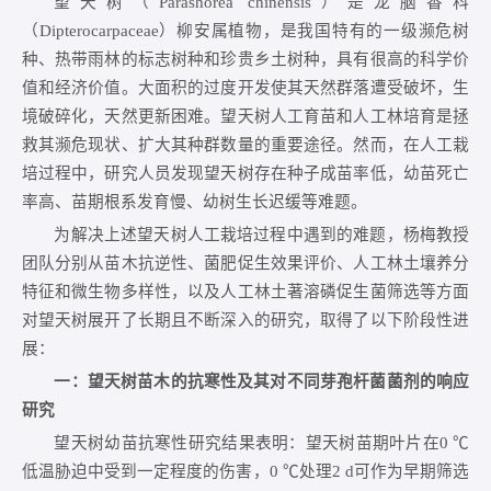
望天树（
Parashorea chinensis
）是龙脑香科
（Dipterocarpaceae）柳安属植物，是我国特有的一级濒危树
种、热带雨林的标志树种和珍贵乡土树种，具有很高的科学价
值和经济价值。大面积的过度开发使其天然群落遭受破坏，生
境破碎化，天然更新困难。望天树人工育苗和人工林培育是拯
救其濒危现状、扩大其种群数量的重要途径。然而，在人工栽
培过程中，研究人员发现望天树存在种子成苗率低，幼苗死亡
率高、苗期根系发育慢、幼树生长迟缓等难题。
为解决上述望天树人工栽培过程中遇到的难题，杨梅教授
团队分别从苗木抗逆性、菌肥促生效果评价、人工林土壤养分
特征和微生物多样性，以及人工林土著溶磷促生菌筛选等方面
对望天树展开了长期且不断深入的研究，取得了以下阶段性进
展：
一：望天树苗木的抗寒性及其对不同芽孢杆菌菌剂的响应
研究
望天树幼苗抗寒性研究结果表明：望天树苗期叶片在0 ℃
低温胁迫中受到一定程度的伤害，0 ℃处理2 d可作为早期筛选