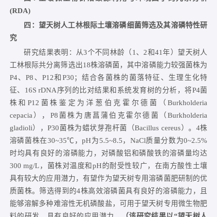
(RDA)
四：望天树人工林根际土壤溶磷细菌筛选及其溶磷特性研
究
研究结果表明：从3个不同林龄（1、2和41年）望天树人
工林根际共分离筛选出18株溶磷菌，其中溶磷能力较强菌株为
P4、P8、P12和P30；结合各菌株的菌落特征、生理生化特
征、16S rDNA序列的比对结果和系统发育树的分析，将P4菌
株和P12菌株鉴定为洋葱伯克霍尔德菌（
Burkholderia
cepacia
），P8菌株为唐菖蒲伯克霍尔德菌（
Burkholderia
gladioli
），P30菌株为蜡状芽孢杆菌（
Bacillus cereus
）。4株
溶磷菌株在30~35℃，pH为5.5~8.5，NaCl质量分数为0~2.5%
时均具有良好的溶磷能力，对磷酸铝和磷酸铁的溶磷量均达
300 mg/L，菌株对温度和pH的耐受性较广，在南方酸性土壤
具有较大的应用潜力，有望作为望天树专用溶磷菌肥研制的优
质菌株。筛选得到的4株高效溶磷菌具有良好的溶磷能力，且
能够溶解多种难溶性无机磷酸盐，可用于望天树专用微生物肥
料的研发，具有良好的应用潜力。
（该研究结果以“望天树人