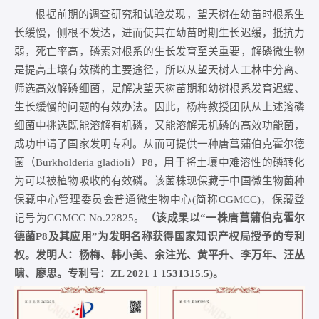
根据前期的调查研究和试验发现，望天树在幼苗时根系生
长缓慢，侧根不发达，进而使其在幼苗时期生长迟缓，抵抗力
弱，死亡率高，磷素对根系的生长发育至关重要，解磷微生物
是提高土壤有效磷的主要途径，所以从望天树人工林中分离、
筛选高效解磷细菌，是解决望天树苗期和幼树根系发育迟缓、
生长缓慢的问题的有效办法。因此，杨梅教授团队从上述溶磷
细菌中挑选既能溶解有机磷，又能溶解无机磷的高效功能菌，
成功申请了国家发明专利。从而可提供一种唐菖蒲伯克霍尔德
菌（
Burkholderia gladioli
）P8，用于将土壤中难溶性的磷转化
为可以被植物吸收的有效磷。该菌株现保藏于中国微生物菌种
保藏中心管理委员会普通微生物中心(简称CGMCC)，保藏登
记号为CGMCC No.22825。
（该成果以“一株唐菖蒲伯克霍尔
德菌P8及其应用”为发明名称获得国家知识产权局授予的专利
权。发明人：杨梅、韩小美、余注光、黄平升、李万年、汪丛
啸、廖思。专利号：ZL 2021 1 1531315.5)。