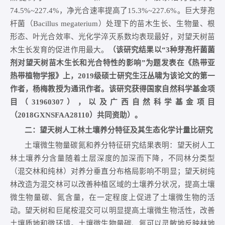
74.5%~227.4%，净光合速率提高了15.3%~227.6%。巨大芽孢
杆菌（
Bacillus megaterium
）处理下的苗木生长、生物量、根
形态、叶光合效率、光化学淬灭系数均表现最好，对望天树苗
木生长发育的促进作用最大。
（该研究结果以“3种芽孢杆菌菌
剂对望天树苗木生长和光合特性的影响”为题发表在《热带亚
热带植物学报》上，2019级硕士研究生汪丛啸为该论文的第一
作者，杨梅教授为通讯作者。该研究获得国家自然科学基金项
目（31960307），以及广西自然科学基金项目
（2018GXNSFAA28110）共同资助）。
二：望天树人工林土壤养分特征及其生态化学计量比研究
土壤微生物量碳氮和养分特征研究结果表明：望天树人工
林土壤养分含量随着土层深度的加深而下降，不同林分类型
（混交林和纯林）对养分垂直分布格局影响不明显；望天树纯
林改造为混交林可以改善种植区域的土壤养分状况，提高土壤
微生物量碳、氮含量，在一定程度上促进了土壤微生物的活
动。望天树和巨尾桉混交可以明显提高土壤微生物活性，改善
土壤质地和微环境。土壤微生物量碳、氮可以灵敏地反映林地