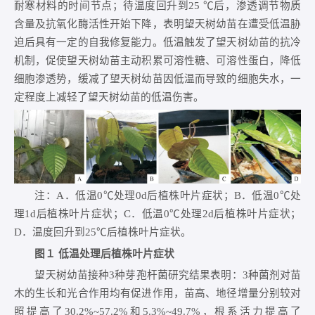
耐寒材料的时间节点；待温度回升到25 ℃后，渗透调节物质
含量及抗氧化酶活性开始下降，表明望天树幼苗在遭受低温胁
迫后具有一定的自我修复能力。低温触发了望天树幼苗的抗冷
机制，促使望天树幼苗主动积累可溶性糖、可溶性蛋白，降低
细胞渗透势，缓减了望天树幼苗因低温而导致的细胞失水，一
定程度上减轻了望天树幼苗的低温伤害。
注：A．低温0℃处理0d后植株叶片症状；B．低温0℃处
理1d后植株叶片症状；C．低温0℃处理2d后植株叶片症状；
D．温度回升到25℃后植株叶片症状。
图１ 低温处理后植株叶片症状
望天树幼苗接种3种芽孢杆菌研究结果表明：3种菌剂对苗
木的生长和光合作用均有促进作用，苗高、地径增量分别较对
照提高了30.2%~57.2%和5.3%~49.7%，根系活力提高了