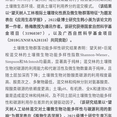
土壤微生态环境、提高土壤可利用养分的混交模式。
（该结果
以“望天树人工林根际土壤理化性质及微生物群落特征”为题发
表在《应用生态学报》，2022级博士研究生韩小美为该论文的
第一作者，杨梅教授为通讯作者。该研究获得国家自然科学基
金项目（31960307），以及广西自然科学基金项目
（2018GXNSFAA28110）共同资助）。
土壤微生物群落功能多样性研究结果表明：望天树×巨尾
桉混交林的土壤微生物功能多样性指数Shannon-Wiener、
Simpson和McIntosh均最高，显著高于纯林；混交林的土壤微
生物对碳源的利用能力和代谢活性及微生物数量高于纯林，且
随土层加深而下降；土壤微生物对酚酸类碳源的利用程度最
高、胺类次之、多聚物最低，混交林和纯林分别对氨基酸类、
羧酸类碳源的依赖度更高；土壤pH、有机质、全K和速效K含
量是造成混交林和纯林间，及不同土层间土壤微生物功能多样
性和碳源利用存在差异的关键驱动因子。
（该研究结果以“望
天树人工幼林混交对土壤微生物功能多样性与碳源利用的影
响”为题发表在《植物生态学报》，2021级博士研究生李万年